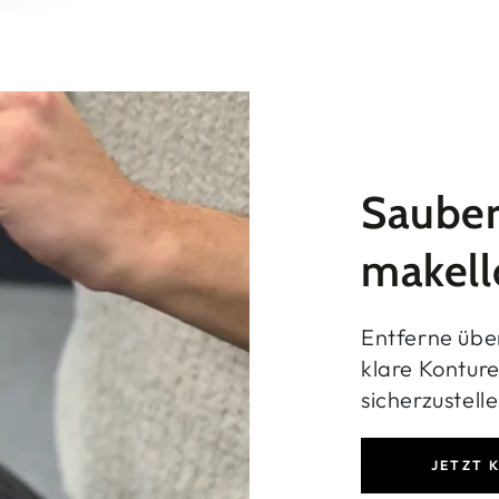
Sauber
makell
Entferne übe
klare Kontur
sicherzustelle
JETZT 