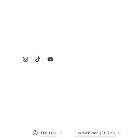
Instagram
TikTok
YouTube
Sprache
Land/Region
Deutsch
Deutschland (EUR €)