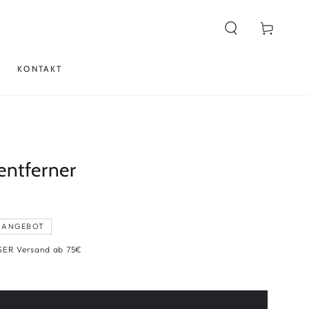
Warenkorb
KONTAKT
ntferner
M ANGEBOT
s
SER Versand ab 75€