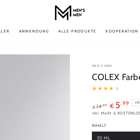
ALER
ANWENDUNG
ALLE PRODUKTE
KOOPERATION
MEN´S MEN
COLEX Farbe
5
,99
I
€
,99
14
€
Regulärer
Verkaufsprei
inkl. MwSt. & KOSTENLO
Preis
INHALT
30 ML
Variante