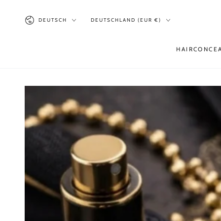
ZUM INHALT
SPRINGEN
Sprache
Land/Region
DEUTSCH
DEUTSCHLAND (EUR €)
HAIRCONCE
ZU DEN
PRODUKTINFORMATIONEN
SPRINGEN