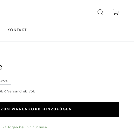
Warenkorb
KONTAKT
e
–25%
s
SER Versand ab 75€
ZUM WARENKORB HINZUFÜGEN
n 1-3 Tagen bei Dir Zuhause