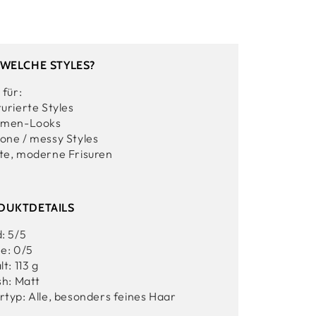
 WELCHE STYLES?
 für:
turierte Styles
umen-Looks
one / messy Styles
te, moderne Frisuren
DUKTDETAILS
d: 5/5
ne: 0/5
lt: 113 g
sh: Matt
rtyp: Alle, besonders feines Haar