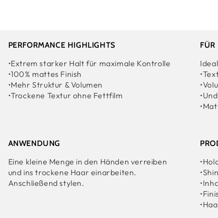
PERFORMANCE HIGHLIGHTS
FÜR
•Extrem starker Halt für maximale Kontrolle
Ideal
•100% mattes Finish
•Tex
•Mehr Struktur & Volumen
•Vol
•Trockene Textur ohne Fettfilm
•Und
•Mat
ANWENDUNG
PRO
Eine kleine Menge in den Händen verreiben
•Hol
und ins trockene Haar einarbeiten.
•Shi
Anschließend stylen.
•Inha
•Fini
•Haa