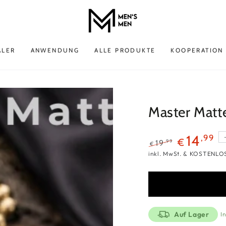
ALER
ANWENDUNG
ALLE PRODUKTE
KOOPERATION
Master Matt
14
,99
€
,99
19
€
Regulärer
Verkaufsprei
inkl. MwSt. & KOSTENLO
Preis
Auf Lager
I